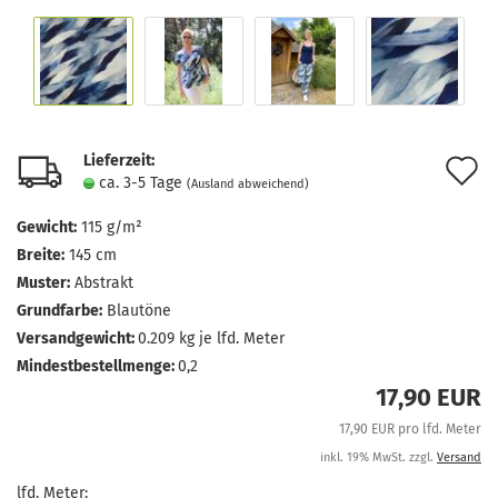
Lieferzeit:
A
ca. 3-5 Tage
(Ausland abweichend)
d
Gewicht:
115 g/m²
M
Breite:
145 cm
Muster:
Abstrakt
Grundfarbe:
Blautöne
Versandgewicht:
0.209
kg je lfd. Meter
Mindestbestellmenge:
0,2
17,90 EUR
17,90 EUR pro lfd. Meter
inkl. 19% MwSt. zzgl.
Versand
lfd. Meter: