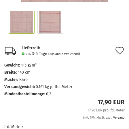
Lieferzeit:
A
ca. 3-5 Tage
(Ausland abweichend)
d
Gewicht:
115 g/m²
M
Breite:
140 cm
Muster:
Karo
Versandgewicht:
0.161
kg je lfd. Meter
Mindestbestellmenge:
0,2
17,90 EUR
17,90 EUR pro lfd. Meter
inkl. 19% MwSt. zzgl.
Versand
lfd. Meter: