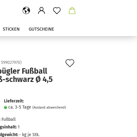
STICKEN
GUTSCHEINE
Auf
:
599027970
)
ügler Fußball
den
ß-schwarz Ø 4,5
Merkzettel
Lieferzeit:
ca. 3-5 Tage
(Ausland abweichend)
:
Fußball
sinhalt:
1
dgewicht:
-
kg je Stk.