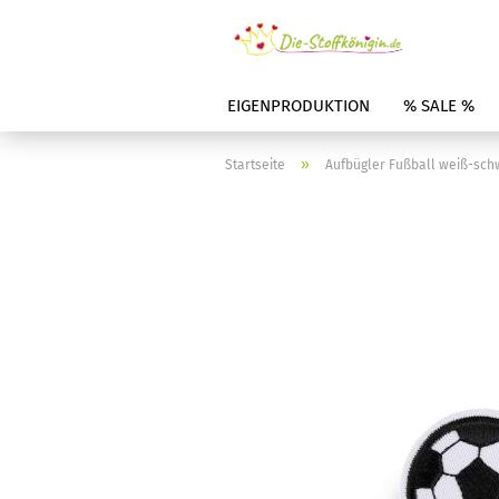
EIGENPRODUKTION
% SALE %
»
Startseite
Aufbügler Fußball weiß-sch