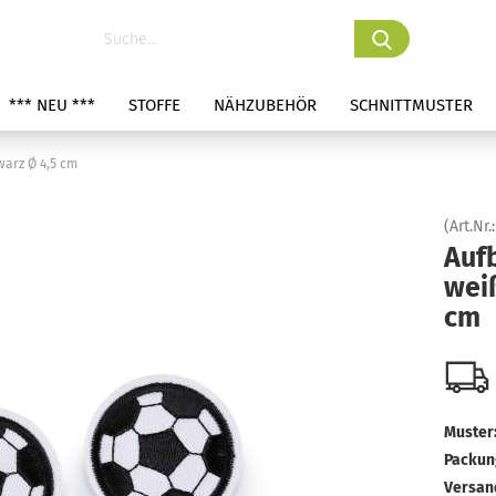
*** NEU ***
STOFFE
NÄHZUBEHÖR
SCHNITTMUSTER
warz Ø 4,5 cm
(Art.Nr.
Aufb
wei
cm
Muster
Packung
Versan