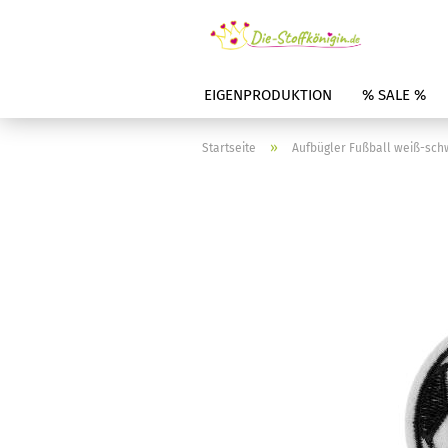
EIGENPRODUKTION
% SALE %
»
Startseite
Aufbügler Fußball weiß-sch