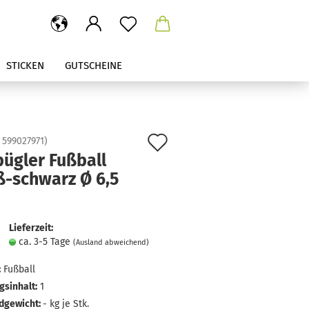
STICKEN
GUTSCHEINE
Auf
:
599027971
)
ügler Fußball
den
ß-schwarz Ø 6,5
Merkzettel
Lieferzeit:
ca. 3-5 Tage
(Ausland abweichend)
:
Fußball
sinhalt:
1
dgewicht:
-
kg je Stk.