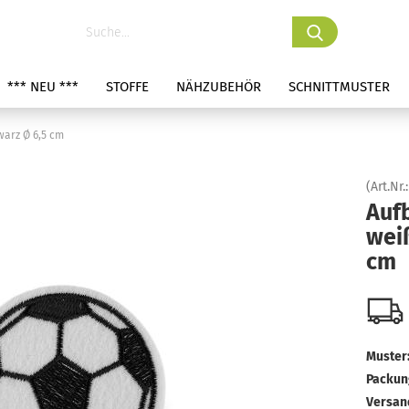
*** NEU ***
STOFFE
NÄHZUBEHÖR
SCHNITTMUSTER
warz Ø 6,5 cm
(Art.Nr.
Aufb
wei
cm
Muster
Packung
Versan