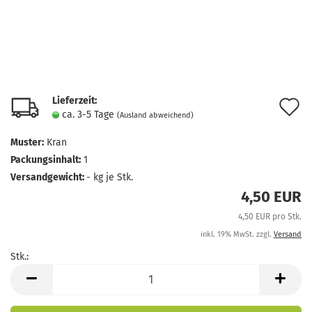
Lieferzeit:
A
ca. 3-5 Tage
(Ausland abweichend)
d
Muster:
Kran
M
Packungsinhalt:
1
Versandgewicht:
-
kg je Stk.
4,50 EUR
4,50 EUR pro Stk.
inkl. 19% MwSt. zzgl.
Versand
Stk.:
Stk.