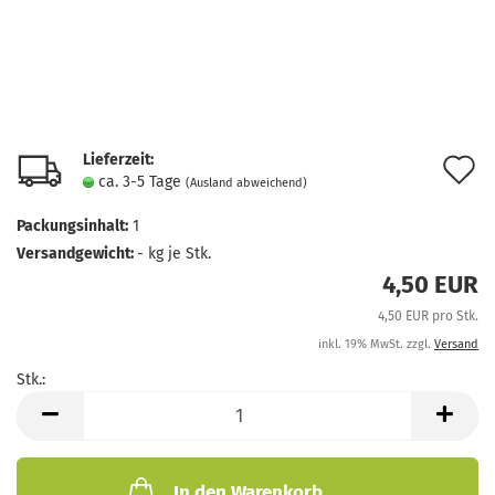
Lieferzeit:
A
ca. 3-5 Tage
(Ausland abweichend)
d
Packungsinhalt:
1
M
Versandgewicht:
-
kg je Stk.
4,50 EUR
4,50 EUR pro Stk.
inkl. 19% MwSt. zzgl.
Versand
Stk.:
Stk.
In den Warenkorb