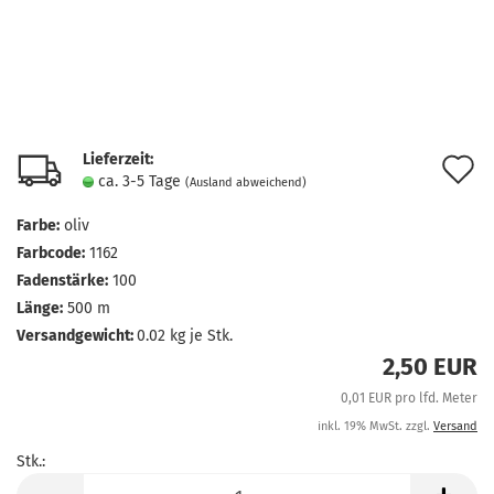
Lieferzeit:
A
ca. 3-5 Tage
(Ausland abweichend)
d
Farbe:
oliv
M
Farbcode:
1162
Fadenstärke:
100
Länge:
500 m
Versandgewicht:
0.02
kg je Stk.
2,50 EUR
0,01 EUR pro lfd. Meter
inkl. 19% MwSt. zzgl.
Versand
Stk.:
Stk.