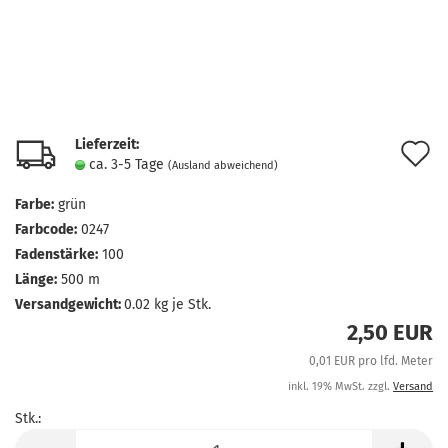
Lieferzeit:
A
ca. 3-5 Tage
(Ausland abweichend)
d
Farbe:
grün
M
Farbcode:
0247
Fadenstärke:
100
Länge:
500 m
Versandgewicht:
0.02
kg je Stk.
2,50 EUR
0,01 EUR pro lfd. Meter
inkl. 19% MwSt. zzgl.
Versand
Stk.:
Stk.