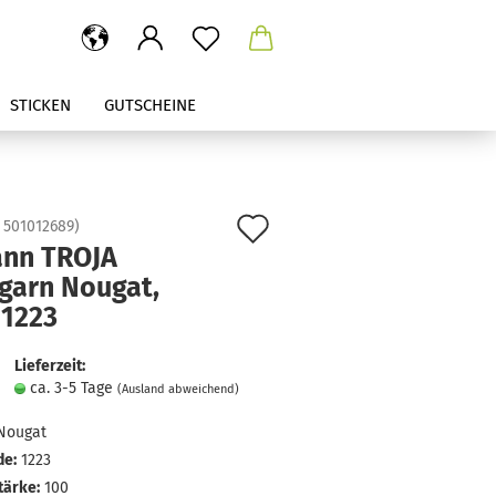
STICKEN
GUTSCHEINE
Auf
:
501012689
)
nn TROJA
den
garn Nougat,
Merkzettel
 1223
Lieferzeit:
ca. 3-5 Tage
(Ausland abweichend)
Nougat
de:
1223
tärke:
100