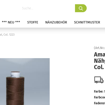
*** NEU ***
STOFFE
NÄHZUBEHÖR
SCHNITTMUSTER
, Col. 1223
(Art.Nr.
Ama
Näh
Col.
Farbe:
Farbco
Fadens