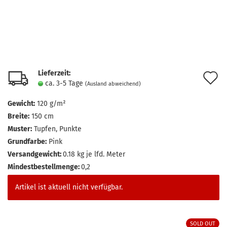
Lieferzeit:
A
ca. 3-5 Tage
(Ausland abweichend)
d
Gewicht:
120 g/m²
M
Breite:
150 cm
Muster:
Tupfen, Punkte
Grundfarbe:
Pink
Versandgewicht:
0.18
kg je lfd. Meter
Mindestbestellmenge:
0,2
Artikel ist aktuell nicht verfügbar.
SOLD OUT