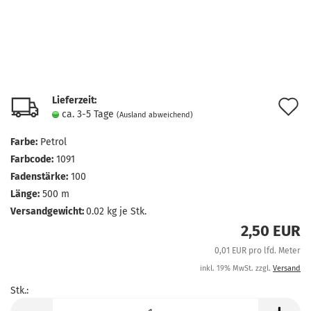
Lieferzeit:
A
ca. 3-5 Tage
(Ausland abweichend)
d
Farbe:
Petrol
M
Farbcode:
1091
Fadenstärke:
100
Länge:
500 m
Versandgewicht:
0.02
kg je Stk.
2,50 EUR
0,01 EUR pro lfd. Meter
inkl. 19% MwSt. zzgl.
Versand
Stk.:
Stk.