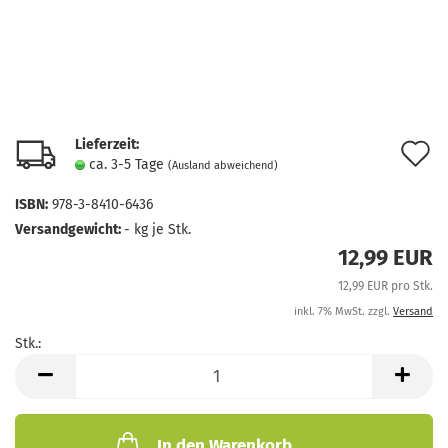
Lieferzeit:
A
ca. 3-5 Tage
(Ausland abweichend)
d
ISBN:
978-3-8410-6436
M
Versandgewicht:
-
kg je Stk.
12,99 EUR
12,99 EUR pro Stk.
inkl. 7% MwSt. zzgl.
Versand
Stk.:
Stk.
In den Warenkorb