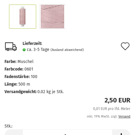
Lieferzeit:
A
ca. 3-5 Tage
(Ausland abweichend)
d
Farbe:
Muschel
M
Farbcode:
0601
Fadenstärke:
100
Länge:
500 m
Versandgewicht:
0.02
kg je Stk.
2,50 EUR
0,01 EUR pro lfd. Meter
inkl. 19% MwSt. zzgl.
Versand
Stk.:
Stk.