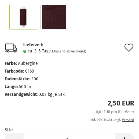
Lieferzeit:
A
ca. 3-5 Tage
(Ausland abweichend)
d
Farbe:
Aubergine
M
Farbcode:
0160
Fadenstärke:
100
Länge:
500 m
Versandgewicht:
0.02
kg je Stk.
2,50 EUR
0,01 EUR pro lfd. Meter
inkl. 19% MwSt. zzgl.
Versand
Stk.:
Stk.