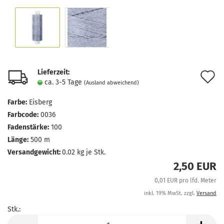
Lieferzeit:
A
ca. 3-5 Tage
(Ausland abweichend)
d
Farbe:
Eisberg
M
Farbcode:
0036
Fadenstärke:
100
Länge:
500 m
Versandgewicht:
0.02
kg je Stk.
2,50 EUR
0,01 EUR pro lfd. Meter
inkl. 19% MwSt. zzgl.
Versand
Stk.:
Stk.