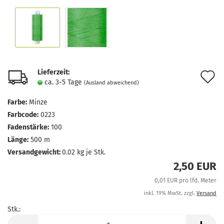
Lieferzeit:
A
ca. 3-5 Tage
(Ausland abweichend)
d
Farbe:
Minze
M
Farbcode:
0223
Fadenstärke:
100
Länge:
500 m
Versandgewicht:
0.02
kg je Stk.
2,50 EUR
0,01 EUR pro lfd. Meter
inkl. 19% MwSt. zzgl.
Versand
Stk.:
Stk.