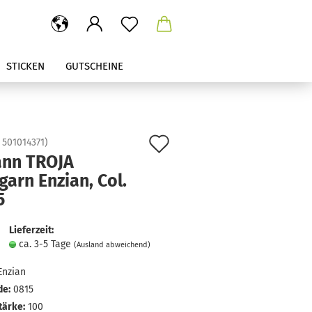
STICKEN
GUTSCHEINE
Auf
:
501014371
)
nn TROJA
den
arn Enzian, Col.
Merkzettel
5
Lieferzeit:
ca. 3-5 Tage
(Ausland abweichend)
Enzian
de:
0815
tärke:
100