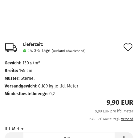
Lieferzeit:
A
ca. 3-5 Tage
(Ausland abweichend)
d
Gewicht:
130 g/m²
M
Breite:
145 cm
Muster:
Sterne,
Versandgewicht:
0.189
kg je lfd. Meter
Mindestbestellmenge:
0,2
9,90 EUR
9,90 EUR pro lfd. Meter
inkl. 19% MwSt. zzgl.
Versand
lfd. Meter:
lfd.