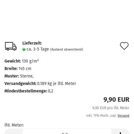
Lieferzeit:
A
ca. 3-5 Tage
(Ausland abweichend)
d
Gewicht:
130 g/m²
M
Breite:
145 cm
Muster:
Sterne,
Versandgewicht:
0.189
kg je lfd. Meter
Mindestbestellmenge:
0,2
9,90 EUR
9,90 EUR pro lfd. Meter
inkl. 19% MwSt. zzgl.
Versand
lfd. Meter:
lfd.