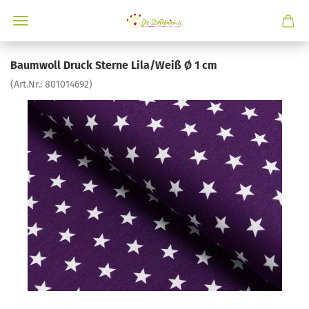
Baumwoll Druck Sterne Lila/Weiß Ø 1 cm
(Art.Nr.:
801014692
)