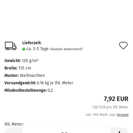
Lieferzeit:
A
ca. 3-5 Tage
(Ausland abweichend)
d
Gewicht:
120 g/m²
M
Breite:
135 cm
Muster:
Weihnachten
Versandgewicht:
0.16
kg je lfd. Meter
Mindestbestellmenge:
0,2
7,92 EUR
7,92 EUR pro lfd. Meter
inkl. 19% MwSt. zzgl.
Versand
lfd. Meter:
lfd.