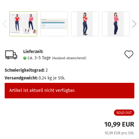
Lieferzeit:
A
ca. 3-5 Tage
(Ausland abweichend)
d
Schwierigkeitsgrad:
2
M
Versandgewicht:
0.24
kg je Stk.
Artikel ist aktuell nicht verfügbar.
SOLD OUT
10,99 EUR
10,99 EUR pro Stk.