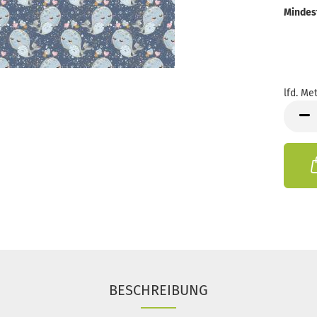
Mindes
lfd. Met
lfd.
Meter
BESCHREIBUNG