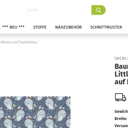
*** NEU ***
STOFFE
NÄHZUBEHÖR
SCHNITTMUSTER
s Whales auf Dunkelblau
(Art.Nr.
Bau
Litt
auf
Gewicht
Breite:
Versan