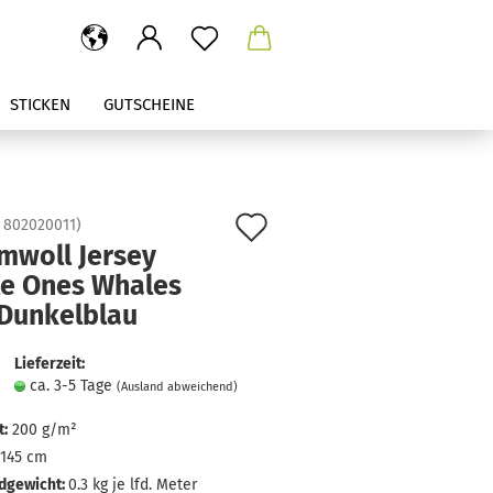
STICKEN
GUTSCHEINE
Auf
:
802020011
)
mwoll Jersey
den
le Ones Whales
Merkzettel
 Dunkelblau
Lieferzeit:
ca. 3-5 Tage
(Ausland abweichend)
:
200 g/m²
145 cm
dgewicht:
0.3
kg je lfd. Meter