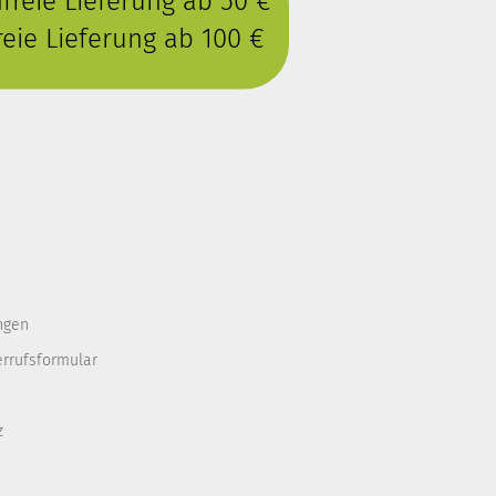
reie Lieferung ab 50 €
eie Lieferung ab 100 €
ngen
errufsformular
z