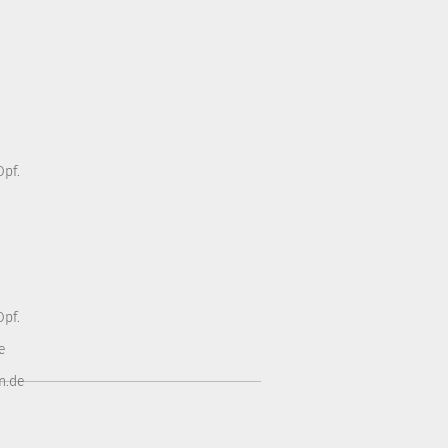
pf.
pf.
e
n.de