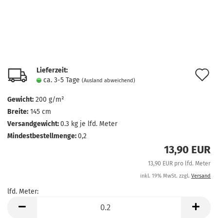
Lieferzeit:
A
ca. 3-5 Tage
(Ausland abweichend)
d
Gewicht:
200 g/m²
M
Breite:
145 cm
Versandgewicht:
0.3
kg je lfd. Meter
Mindestbestellmenge:
0,2
13,90 EUR
13,90 EUR pro lfd. Meter
inkl. 19% MwSt. zzgl.
Versand
lfd. Meter:
lfd.
Meter