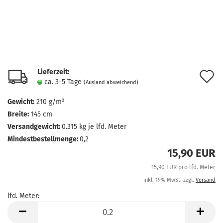
Lieferzeit:
A
ca. 3-5 Tage
(Ausland abweichend)
d
Gewicht:
210 g/m²
M
Breite:
145 cm
Versandgewicht:
0.315
kg je lfd. Meter
Mindestbestellmenge:
0,2
15,90 EUR
15,90 EUR pro lfd. Meter
inkl. 19% MwSt. zzgl.
Versand
lfd. Meter:
lfd.
Meter