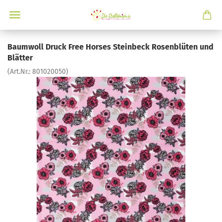
Baumwoll Druck Free Horses Steinbeck Rosenblüten und
Blätter
(Art.Nr.:
801020050
)