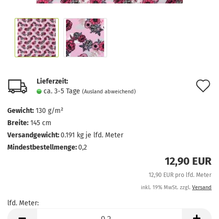
Lieferzeit:
A
ca. 3-5 Tage
(Ausland abweichend)
d
Gewicht:
130 g/m²
M
Breite:
145 cm
Versandgewicht:
0.191
kg je lfd. Meter
Mindestbestellmenge:
0,2
12,90 EUR
12,90 EUR pro lfd. Meter
inkl. 19% MwSt. zzgl.
Versand
lfd. Meter:
lfd.