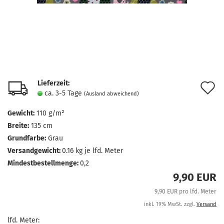
Lieferzeit:
A
ca. 3-5 Tage
(Ausland abweichend)
d
Gewicht:
110 g/m²
M
Breite:
135 cm
Grundfarbe:
Grau
Versandgewicht:
0.16
kg je lfd. Meter
Mindestbestellmenge:
0,2
9,90 EUR
9,90 EUR pro lfd. Meter
inkl. 19% MwSt. zzgl.
Versand
lfd. Meter: