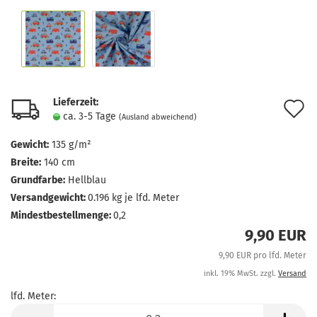
Lieferzeit:
A
ca. 3-5 Tage
(Ausland abweichend)
d
Gewicht:
135 g/m²
M
Breite:
140 cm
Grundfarbe:
Hellblau
Versandgewicht:
0.196
kg je lfd. Meter
Mindestbestellmenge:
0,2
9,90 EUR
9,90 EUR pro lfd. Meter
inkl. 19% MwSt. zzgl.
Versand
lfd. Meter:
lfd.