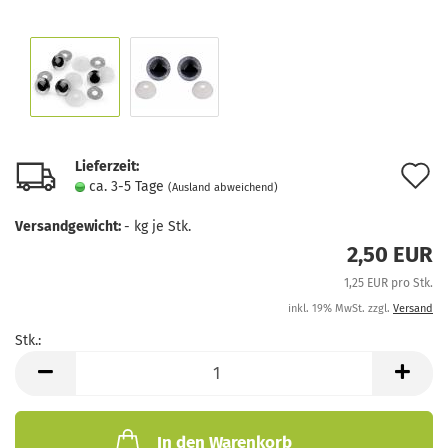
Lieferzeit:
A
ca. 3-5 Tage
(Ausland abweichend)
d
Versandgewicht:
-
kg je Stk.
M
2,50 EUR
1,25 EUR pro Stk.
inkl. 19% MwSt. zzgl.
Versand
Stk.:
Stk.
In den Warenkorb