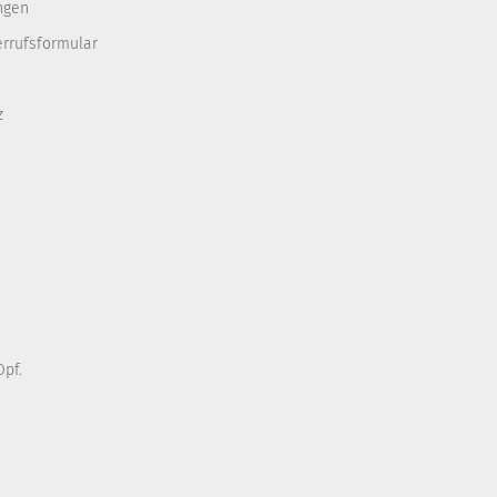
ngen
errufsformular
z
pf.