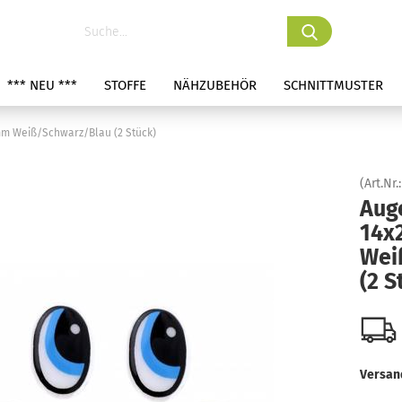
*** NEU ***
STOFFE
NÄHZUBEHÖR
SCHNITTMUSTER
mm Weiß/Schwarz/Blau (2 Stück)
(Art.Nr.
Aug
14x
Wei
(2 S
Versan