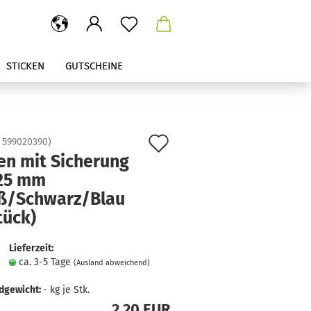
STICKEN
GUTSCHEINE
Auf
:
599020390
)
en mit Sicherung
den
25 mm
Merkzettel
ß/Schwarz/Blau
tück)
Lieferzeit:
ca. 3-5 Tage
(Ausland abweichend)
dgewicht:
-
kg je Stk.
2,20 EUR