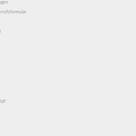
ngen
errufsformular
z
pf.