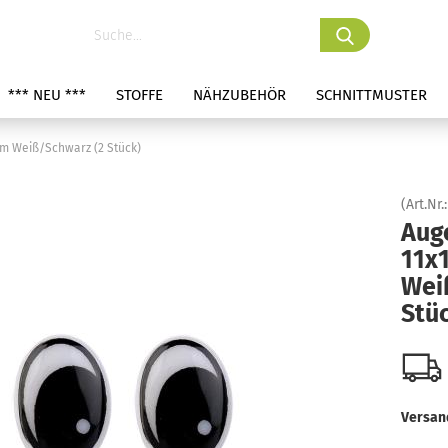
*** NEU ***
STOFFE
NÄHZUBEHÖR
SCHNITTMUSTER
mm Weiß/Schwarz (2 Stück)
(Art.Nr.
Aug
11x
Wei
Stü
Versan