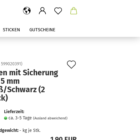
STICKEN
GUTSCHEINE
Auf
:
599020391
)
en mit Sicherung
den
15 mm
Merkzettel
ß/Schwarz (2
ck)
Lieferzeit:
ca. 3-5 Tage
(Ausland abweichend)
dgewicht:
-
kg je Stk.
1,90 EUR