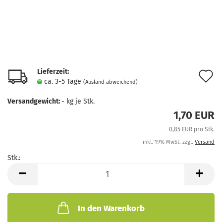
Lieferzeit:
A
ca. 3-5 Tage
(Ausland abweichend)
d
Versandgewicht:
-
kg je Stk.
M
1,70 EUR
0,85 EUR pro Stk.
inkl. 19% MwSt. zzgl.
Versand
Stk.:
Stk.
In den Warenkorb