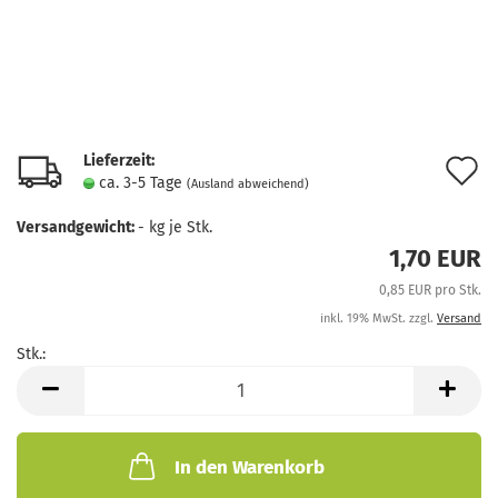
Lieferzeit:
A
ca. 3-5 Tage
(Ausland abweichend)
d
Versandgewicht:
-
kg je Stk.
M
1,70 EUR
0,85 EUR pro Stk.
inkl. 19% MwSt. zzgl.
Versand
Stk.:
Stk.
In den Warenkorb