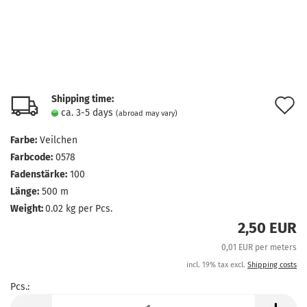
Shipping time:
A
ca. 3-5 days
(abroad may vary)
t
Farbe:
Veilchen
w
Farbcode:
0578
l
Fadenstärke:
100
Länge:
500 m
Weight:
0.02
kg per Pcs.
2,50 EUR
0,01 EUR per meters
incl. 19% tax excl.
Shipping costs
Pcs.:
Pcs.