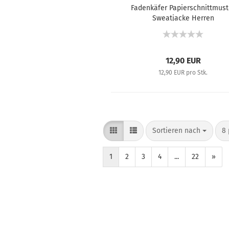
Fadenkäfer Papierschnittmust
Sweatjacke Herren
12,90 EUR
12,90 EUR pro Stk.
Sortieren nach
8 
1
2
3
4
...
22
»