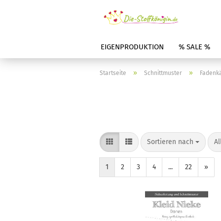
EIGENPRODUKTION
% SALE %
»
»
Startseite
Schnittmuster
Fadenk
Sortieren nach
Al
1
2
3
4
...
22
»