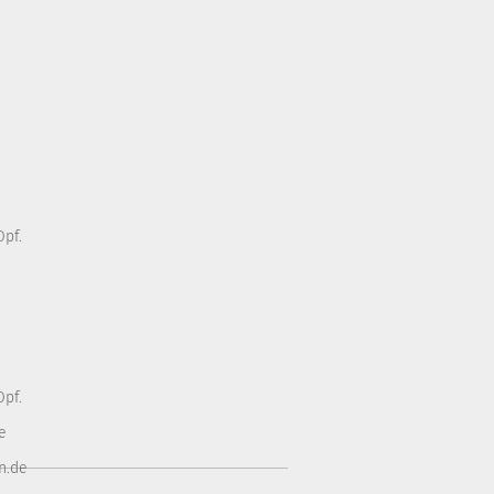
pf.
pf.
e
n.de