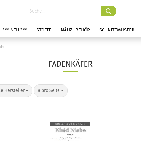
*** NEU ***
STOFFE
NÄHZUBEHÖR
SCHNITTMUSTER
äfer
FADENKÄFER
le Hersteller
8 pro Seite