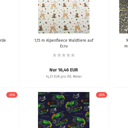
erde
1,15 m Alpenfleece Waldtiere auf
9
Ecru
me
Nur 16,46 EUR
14,31 EUR pro lfd. Meter
-20%
-20%