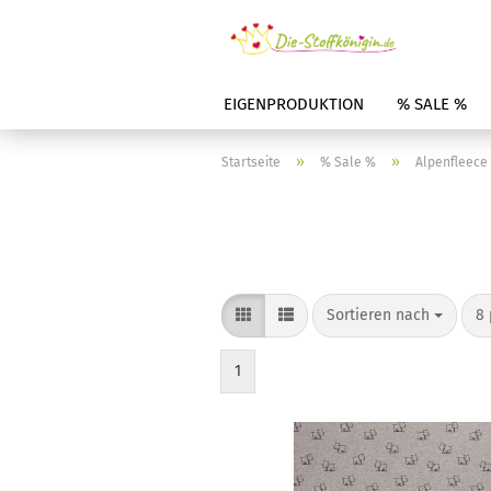
EIGENPRODUKTION
% SALE %
»
»
Startseite
% Sale %
Alpenfleece
Sortieren nach
8 
1