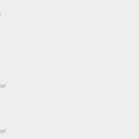
z
pf.
pf.