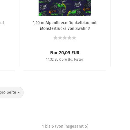
auf
1,40 m Alpenfleece Dunkelblau mit
Monstertrucks von Swafing
Theresa
Nur 20,05 EUR
14,32 EUR pro lfd. Meter
pro Seite
1
bis
5
(von insgesamt
5
)