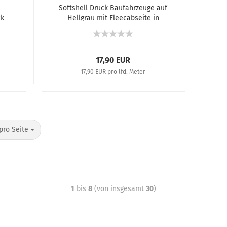
Softshell Druck Baufahrzeuge auf
ck
Hellgrau mit Fleecabseite in
it
Dunkelgrau
17,90 EUR
17,90 EUR pro lfd. Meter
pro Seite
1
bis
8
(von insgesamt
30
)