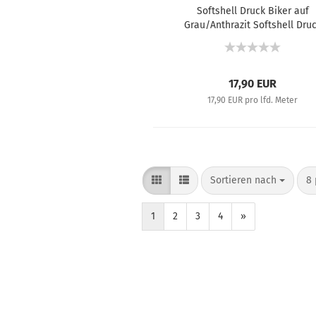
Softshell Druck Biker auf
Grau/Anthrazit Softshell Dru
Baufahrzeuge auf Hellgrau m
Fleecabseite in Dunkelgrau
17,90 EUR
17,90 EUR pro lfd. Meter
Sortieren nach
8 
1
2
3
4
»