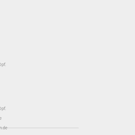
pf.
pf.
e
n.de