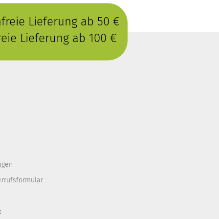
reie Lieferung ab 50 €
eie Lieferung ab 100 €
ngen
errufsformular
z