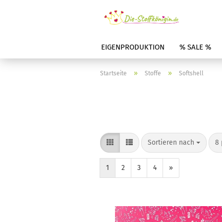
EIGENPRODUKTION
% SALE %
»
»
Startseite
Stoffe
Softshell
Sortieren nach
8 
1
2
3
4
»