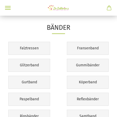
BÄNDER
Falztressen
Fransenband
Glitzerband
Gummibänder
Gurtband
Köperband
Paspelband
Reflexbänder
Ripsbänder
Samtband