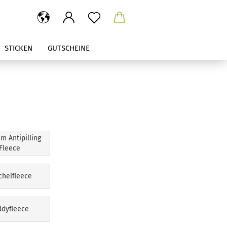
STICKEN
GUTSCHEINE
m Antipilling
Fleece
chelfleece
ddyfleece