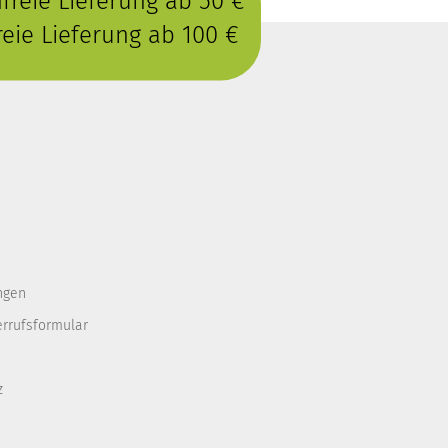
reie Lieferung ab 50 €
eie Lieferung ab 100 €
ngen
errufsformular
z