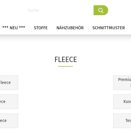
*** NEU ***
STOFFE
NÄHZUBEHÖR
SCHNITTMUSTER
FLEECE
Premiu
Fleece
ece
Kus
eece
Te