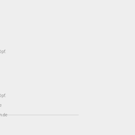
pf.
pf.
e
n.de