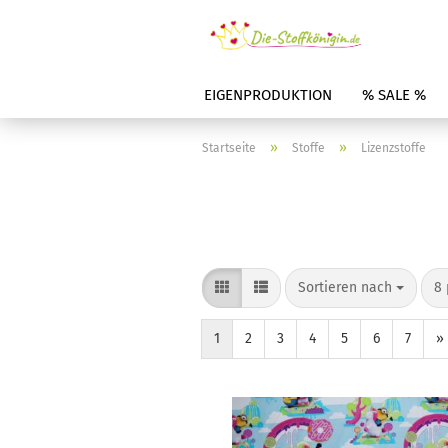
EIGENPRODUKTION
% SALE %
»
»
Startseite
Stoffe
Lizenzstoffe
Sortieren nach
8 
1
2
3
4
5
6
7
»