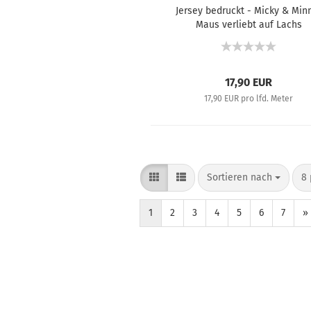
Jersey bedruckt - Micky & Min
Maus verliebt auf Lachs
17,90 EUR
17,90 EUR pro lfd. Meter
Sortieren nach
8 
1
2
3
4
5
6
7
»