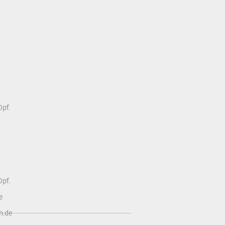
pf.
pf.
e
n.de