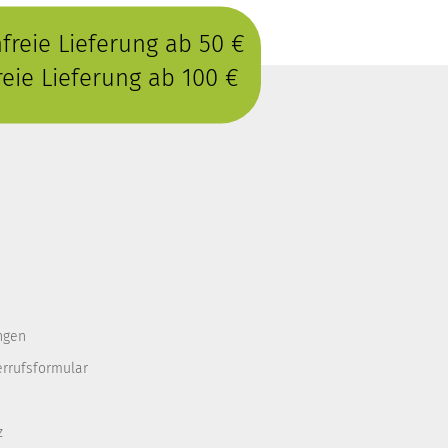
reie Lieferung ab 50 €
eie Lieferung ab 100 €
ngen
errufsformular
z