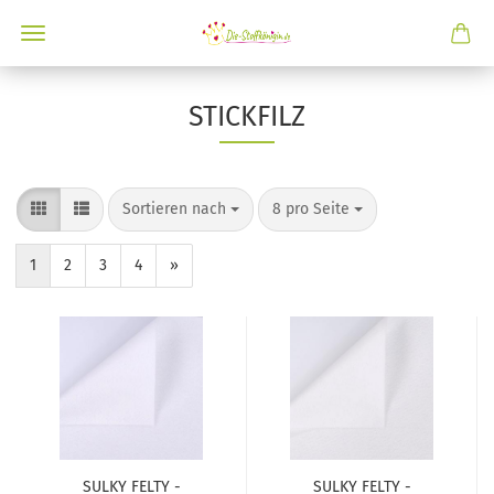
STICKFILZ
Sortieren nach
8 pro Seite
1
2
3
4
»
SULKY FELTY -
SULKY FELTY -