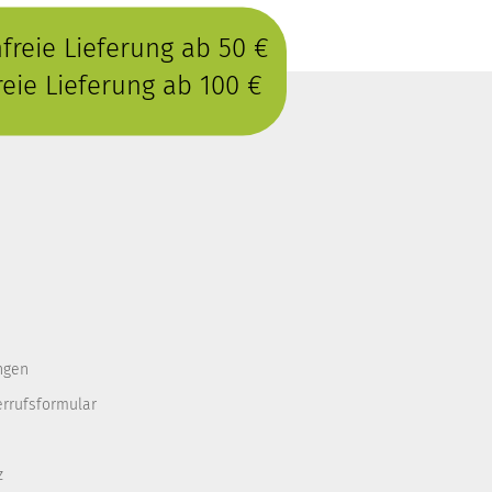
reie Lieferung ab 50 €
eie Lieferung ab 100 €
ngen
errufsformular
z