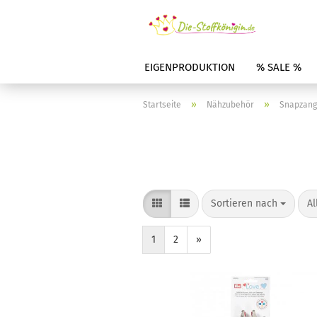
EIGENPRODUKTION
% SALE %
»
»
Startseite
Nähzubehör
Snapzang
Sortieren nach
Al
1
2
»