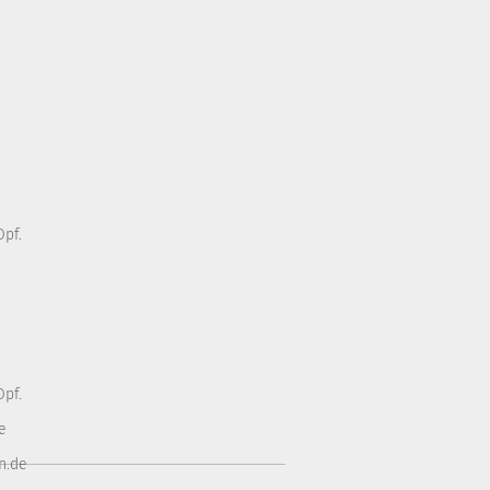
pf.
pf.
e
n.de