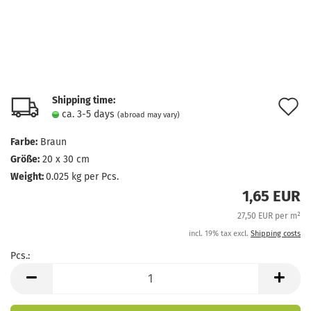
Shipping time:
A
ca. 3-5 days
(abroad may vary)
t
Farbe:
Braun
w
Größe:
20 x 30 cm
l
Weight:
0.025
kg per Pcs.
1,65 EUR
27,50 EUR per m²
incl. 19% tax excl.
Shipping costs
Pcs.:
Pcs.