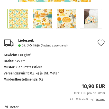
Lieferzeit:
A
ca. 3-5 Tage
(Ausland abweichend)
d
Gewicht:
130 g/m²
M
Breite:
145 cm
Muster:
Geburtstagstiere
Versandgewicht:
0.2
kg je lfd. Meter
Mindestbestellmenge:
0,2
10,90 EUR
10,90 EUR pro lfd. Meter
inkl. 19% MwSt. zzgl.
Versand
lfd. Meter: