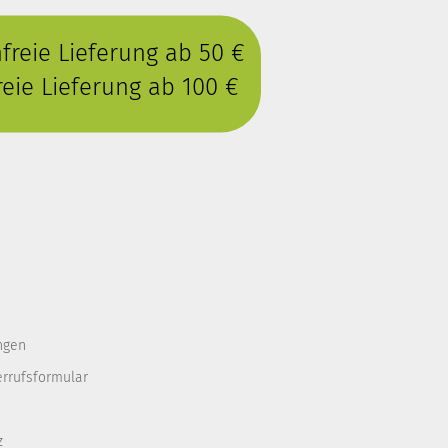
reie Lieferung ab 50 €
eie Lieferung ab 100 €
ngen
errufsformular
z