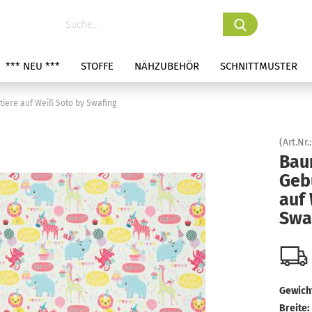
*** NEU ***
STOFFE
NÄHZUBEHÖR
SCHNITTMUSTER
iere auf Weiß Soto by Swafing
(Art.Nr.
Bau
Geb
auf
Swa
Gewicht
Breite: