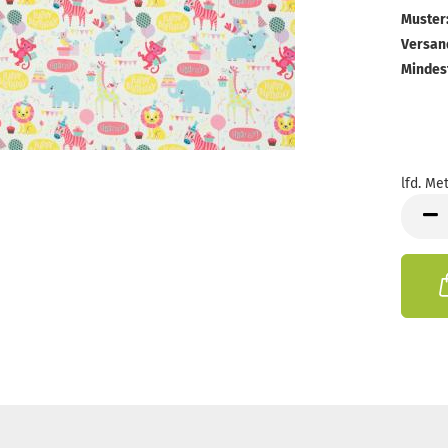
Muster
Versan
Mindes
lfd. Met
lfd.
Meter