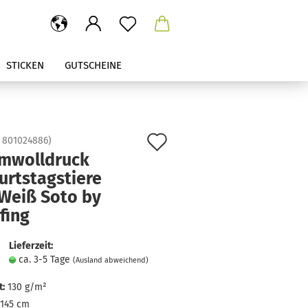
STICKEN
GUTSCHEINE
Auf
:
801024886
)
mwolldruck
den
urtstagstiere
Merkzettel
 Weiß Soto by
fing
Lieferzeit:
ca. 3-5 Tage
(Ausland abweichend)
:
130 g/m²
145 cm