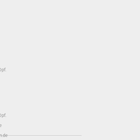
pf.
pf.
e
n.de