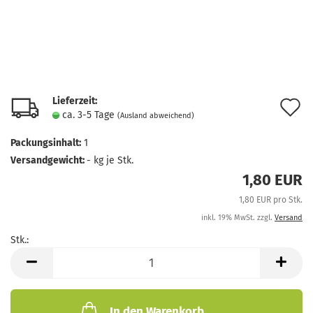
Lieferzeit:
A
ca. 3-5 Tage
(Ausland abweichend)
d
Packungsinhalt:
1
M
Versandgewicht:
-
kg je Stk.
1,80 EUR
1,80 EUR pro Stk.
inkl. 19% MwSt. zzgl.
Versand
Stk.:
Stk.
In den Warenkorb