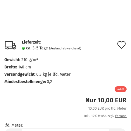
Lieferzeit:
A
ca. 3-5 Tage
(Ausland abweichend)
d
Gewicht:
210 g/m²
M
Breite:
140 cm
Versandgewicht:
0.3
kg je lfd. Meter
Mindestbestellmenge:
0,2
-44%
Nur 10,00 EUR
10,00 EUR pro lfd. Meter
inkl. 19% MwSt. zzgl.
Versand
lfd. Meter:
lfd.