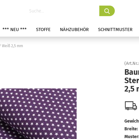
*** NEU ***
STOFFE
NÄHZUBEHÖR
SCHNITTMUSTER
/ Weiß 2,5 mm
(Art.Nr.
Bau
Ster
2,5
Gewicht
Breite:
Muster