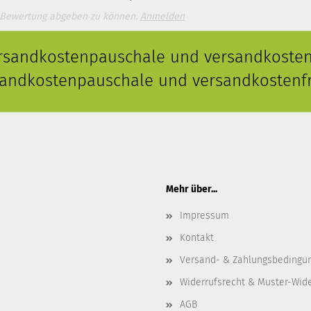
 Bewertung abgeben zu können.
Anmelden
ersandkostenpauschale und versandkostenf
rsandkostenpauschale und versandkostenfr
Mehr über...
Impressum
Kontakt
Versand- & Zahlungsbedingu
Widerrufsrecht & Muster-Wid
AGB