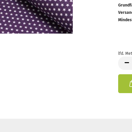
Grundf
Versan
Mindes
lfd. Met
lfd.
Meter