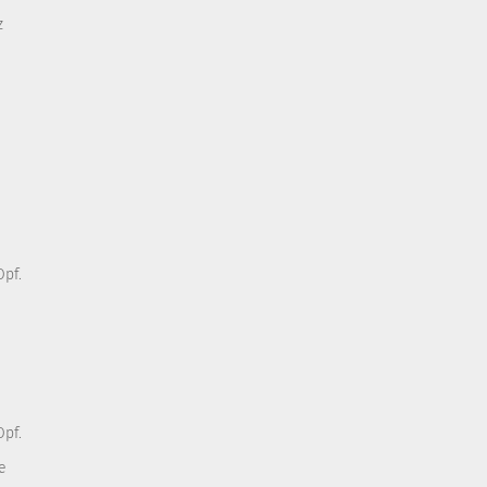
z
pf.
pf.
e