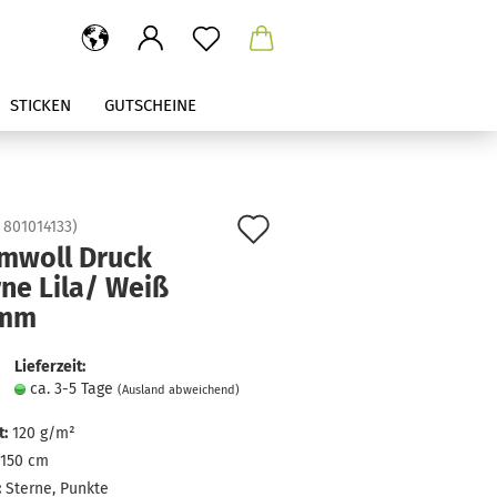
STICKEN
GUTSCHEINE
Auf
:
801014133
)
mwoll Druck
den
ne Lila/ Weiß
Merkzettel
 mm
Lieferzeit:
ca. 3-5 Tage
(Ausland abweichend)
:
120 g/m²
150 cm
:
Sterne, Punkte