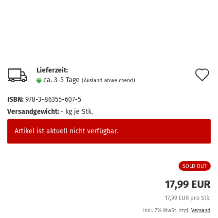
Lieferzeit:
A
ca. 3-5 Tage
(Ausland abweichend)
d
ISBN:
978-3-86355-607-5
M
Versandgewicht:
-
kg je Stk.
Artikel ist aktuell nicht verfügbar.
SOLD OUT
17,99 EUR
17,99 EUR pro Stk.
inkl. 7% MwSt. zzgl.
Versand