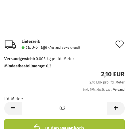
Lieferzeit:
A
ca. 3-5 Tage
(Ausland abweichend)
d
Versandgewicht:
0.005
kg je lfd. Meter
M
Mindestbestellmenge:
0,2
2,10 EUR
2,10 EUR pro lfd. Meter
inkl. 19% MwSt. zzgl.
Versand
lfd. Meter:
lfd.
Meter
In den Warenkorb