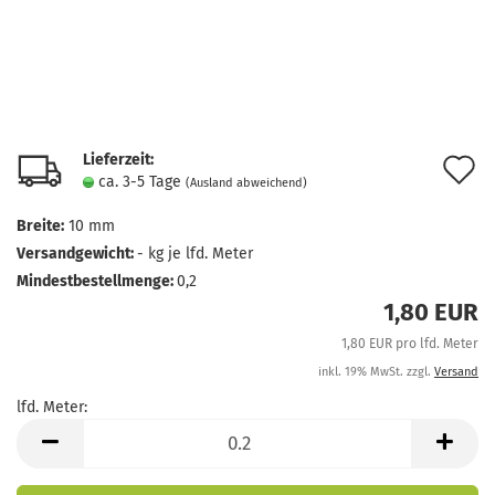
Lieferzeit:
A
ca. 3-5 Tage
(Ausland abweichend)
d
Breite:
10 mm
M
Versandgewicht:
-
kg je lfd. Meter
Mindestbestellmenge:
0,2
1,80 EUR
1,80 EUR pro lfd. Meter
inkl. 19% MwSt. zzgl.
Versand
lfd. Meter:
lfd.
Meter